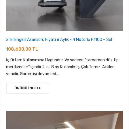
2. El Engelli Asansörü Fiyatı 8 Aylık - 4 Motorlu H1100 – Sol
108.600,00 TL
İç Ortam Kullanımına Uygundur. Ve sadece “tamamen düz tip
merdivenler” içindir.2. el, 8 ay Kullanılmış, Çok Temiz. Aküleri
yenidir. Garantisi devam ed...
ÜRÜNÜ İNCELE