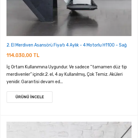
2. El Merdiven Asansörü Fiyatı 4 Aylık - 4 Motorlu H1100 – Sağ
114.030,00 TL
İç Ortam Kullanımına Uygundur. Ve sadece “tamamen düz tip
merdivenler” içindir.2. el, 4 ay Kullanılmış, Çok Temiz. Aküleri
yenidir. Garantisi devam ed...
ÜRÜNÜ İNCELE